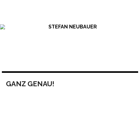
Skip
to
content
GANZ GENAU!