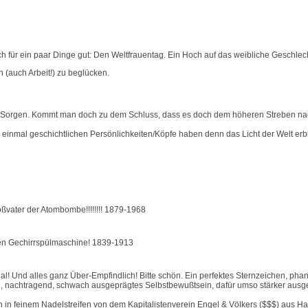
h für ein paar Dinge gut: Den Weltfrauentag. Ein Hoch auf das weibliche Geschlech
 (auch Arbeit!) zu beglücken.
 Sorgen. Kommt man doch zu dem Schluss, dass es doch dem höheren Streben nach 
r einmal geschichtlichen Persönlichkeiten/Köpfe haben denn das Licht der Welt er
oßvater der Atombombe!!!!!!!! 1879-1968
hen Gechirrspülmaschine! 1839-1913
al! Und alles ganz Über-Empfindlich! Bitte schön. Ein perfektes Sternzeichen, phan
, nachtragend, schwach ausgeprägtes Selbstbewußtsein, dafür umso stärker ausge
in feinem Nadelstreifen von dem Kapitalistenverein Engel & Völkers ($$$) aus Ha