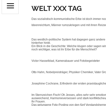
WELT XXX TAG
Das sozialistisch-kommunistische Erbe ist doch immer noc
Ideenreichtum, Männer rumzukriegen und mit ihren Reizen
Das westlich-politische System hat dagegen ganz andere
hinterher hinkt.
Ein Blick in die Geschichte: Welche klugen oder sagen wi
noch wichtiger, was ist ihr Erbe für die Menschheit?
Victor Hasselblad, Kamerabauer und Fotobegeisteter
Otto Hahn, Nobelpreisträger, Physiker Chemiker, Vater Gr
Josephine Cochrane, Erfinderin der ersten praxistauglic
Im Sternzeichen Fisch! Oh Jesses, alles sehr sehr emotion
ausweichend, Harmonieversessen und stark konfliktscheu
Ihr Frauen.
Das gelungene Foto-Posting von den fünf Vorstandsherren 